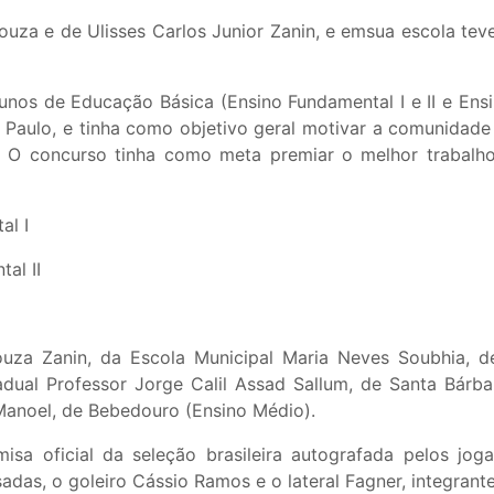
ouza e de Ulisses Carlos Junior Zanin, e emsua escola tev
unos de Educação Básica (Ensino Fundamental I e II e Ensi
 Paulo, e tinha como objetivo geral motivar a comunidade
s. O concurso tinha como meta premiar o melhor trabalh
al I
al II
za Zanin, da Escola Municipal Maria Neves Soubhia, de
dual Professor Jorge Calil Assad Sallum, de Santa Bárbar
 Manoel, de Bebedouro (Ensino Médio).
 oficial da seleção brasileira autografada pelos joga
sadas, o goleiro Cássio Ramos e o lateral Fagner, integrant