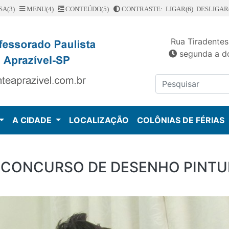
SA(3)
MENU(4)
CONTEÚDO(5)
CONTRASTE: LIGAR(6)
DESLIGAR(
Rua Tiradentes
segunda a do
A CIDADE
LOCALIZAÇÃO
COLÔNIAS DE FÉRIAS
 CONCURSO DE DESENHO PINTU