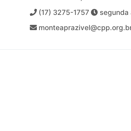
(17) 3275-1757
segunda a
monteaprazivel@cpp.org.b