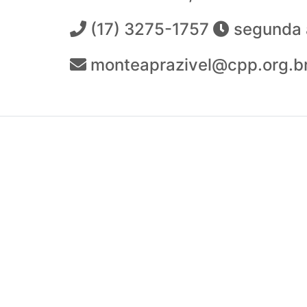
(17) 3275-1757
segunda a
monteaprazivel@cpp.org.b