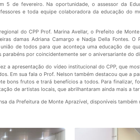
em 5 de fevereiro. Na oportunidade, o assessor da Ed
ofessores e toda equipe colaboradora da educação do mu
regional do CPP Prof. Marina Avellar, o Prefeito de Mon
rimeiras damas Adriana Camargo e Nadja Della Fontes. O
 união de todos para que aconteça uma educação de qu
s parabéns por coincidentemente ser o aniversariante do di
 fez a apresentação do vídeo institucional do CPP, que mos
ados. Em sua fala o Prof. Nelson também destacou que a 
 bons frutos e trará benefícios a todos. Para finalizar, 
ação de artistas locais, que abrilhantaram ainda mais a tar
sa da Prefeitura de Monte Aprazível, disponíveis também n