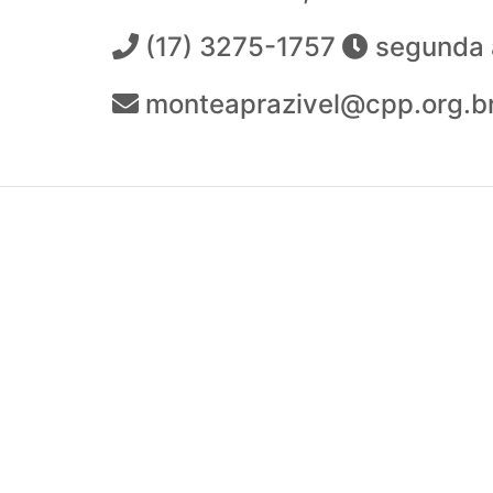
(17) 3275-1757
segunda a
monteaprazivel@cpp.org.b