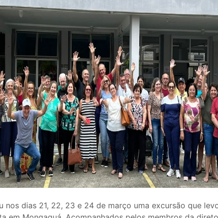
ou nos dias 21, 22, 23 e 24 de março uma excursão que lev
ista em Mongaguá. Acompanhados pelos membros da diretor