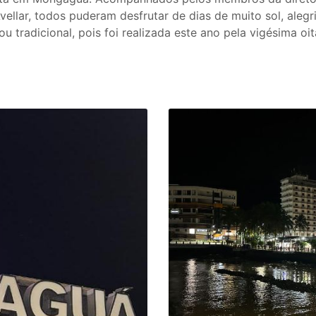
Avellar, todos puderam desfrutar de dias de muito sol, aleg
ou tradicional, pois foi realizada este ano pela vigésima