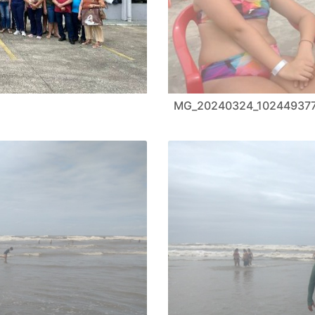
MG_20240324_10244937