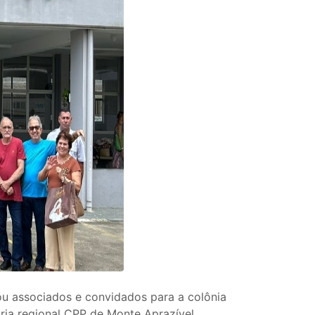
ou associados e convidados para a colônia
ia regional CPP de Monte Aprazível,