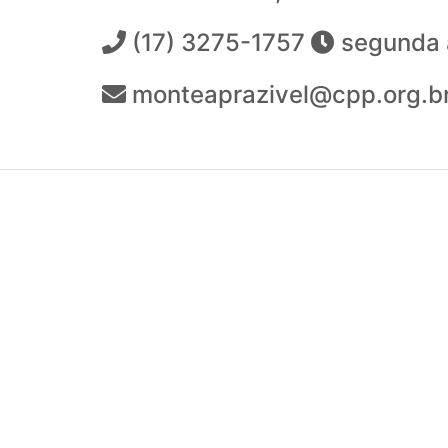
(17) 3275-1757
segunda a
monteaprazivel@cpp.org.b